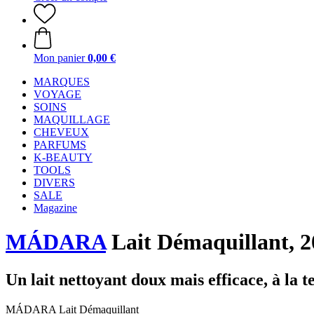
Mon panier
0,00 €
MARQUES
VOYAGE
SOINS
MAQUILLAGE
CHEVEUX
PARFUMS
K-BEAUTY
TOOLS
DIVERS
SALE
Magazine
MÁDARA
Lait Démaquillant, 2
Un lait nettoyant doux mais efficace, à la t
MÁDARA Lait Démaquillant