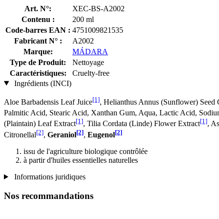
Art. N°:
XEC-BS-A2002
Contenu :
200 ml
Code-barres EAN :
4751009821535
Fabricant N° :
A2002
Marque:
MÁDARA
Type de Produit:
Nettoyage
Caractéristiques:
Cruelty-free
Ingrédients (INCI)
[1]
Aloe Barbadensis Leaf Juice
, Helianthus Annus (Sunflower) Seed 
Palmitic Acid, Stearic Acid, Xanthan Gum, Aqua, Lactic Acid, Sodium
[1]
[1]
(Plaintain) Leaf Extract
, Tilia Cordata (Linde) Flower Extract
, A
[2]
[2]
[2]
Citronellal
,
Geraniol
,
Eugenol
issu de l'agriculture biologique contrôlée
à partir d'huiles essentielles naturelles
Informations juridiques
Nos recommandations