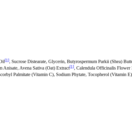
[1]
Oil
, Sucrose Distearate, Glycerin, Butyrospermum Parkii (Shea) Butt
[1]
 Anisate, Avena Sativa (Oat) Extract
, Calendula Officinalis Flower 
scorbyl Palmitate (Vitamin C), Sodium Phytate, Tocopherol (Vitamin E