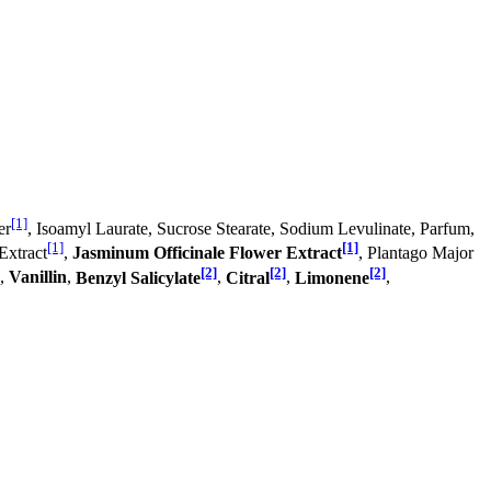
[1]
er
, Isoamyl Laurate, Sucrose Stearate, Sodium Levulinate, Parfum,
[1]
[1]
Extract
,
Jasminum Officinale Flower Extract
, Plantago Major
[2]
[2]
[2]
),
Vanillin
,
Benzyl Salicylate
,
Citral
,
Limonene
,