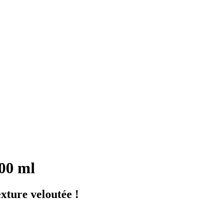
00 ml
exture veloutée !