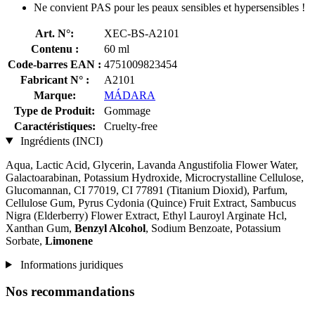
Ne convient PAS pour les peaux sensibles et hypersensibles !
Art. N°:
XEC-BS-A2101
Contenu :
60 ml
Code-barres EAN :
4751009823454
Fabricant N° :
A2101
Marque:
MÁDARA
Type de Produit:
Gommage
Caractéristiques:
Cruelty-free
Ingrédients (INCI)
Aqua, Lactic Acid, Glycerin, Lavanda Angustifolia Flower Water,
Galactoarabinan, Potassium Hydroxide, Microcrystalline Cellulose,
Glucomannan, CI 77019, CI 77891 (Titanium Dioxid), Parfum,
Cellulose Gum, Pyrus Cydonia (Quince) Fruit Extract, Sambucus
Nigra (Elderberry) Flower Extract, Ethyl Lauroyl Arginate Hcl,
Xanthan Gum,
Benzyl Alcohol
, Sodium Benzoate, Potassium
Sorbate,
Limonene
Informations juridiques
Nos recommandations