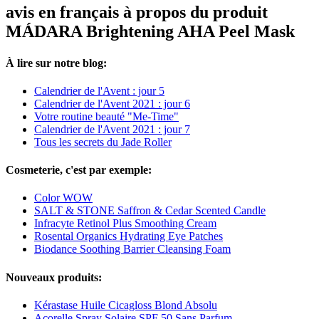
avis en français à propos du produit
MÁDARA Brightening AHA Peel Mask
À lire sur notre blog:
Calendrier de l'Avent : jour 5
Calendrier de l'Avent 2021 : jour 6
Votre routine beauté "Me-Time"
Calendrier de l'Avent 2021 : jour 7
Tous les secrets du Jade Roller
Cosmeterie, c'est par exemple:
Color WOW
SALT & STONE Saffron & Cedar Scented Candle
Infracyte Retinol Plus Smoothing Cream
Rosental Organics Hydrating Eye Patches
Biodance Soothing Barrier Cleansing Foam
Nouveaux produits:
Kérastase Huile Cicagloss Blond Absolu
Acorelle Spray Solaire SPF 50 Sans Parfum