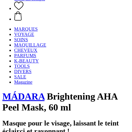
MARQUES
VOYAGE
SOINS
MAQUILLAGE
CHEVEUX
PARFUMS
K-BEAUTY
TOOLS
DIVERS
SALE
Magazine
MÁDARA
Brightening AHA
Peel Mask, 60 ml
Masque pour le visage, laissant le teint
éclairci et rayonnant !