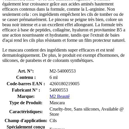
également leur croissance grâce aux acides aminés hautement
efficaces contenus dans la formule, comme la L-arginine. Non
seulement cela : ces ingrédients empêchent les cils de tomber ou de
se casser prématurément. Le pinceau se peigne très bien, colore un
beau noir intense et a un excellent effet allongeant. La formule très
efficace à base de peptides, collagène, hyaluron et provitamine B5 a
une action nourrissante et hydratante, tandis que l'extrait de baies
d'açai rend les cils plus résistants et forme un film protecteur naturel.
Le mascara contient des ingrédients super efficaces et est testé
dermatologiquement. De plus, le produit est exempt d'hormones, de
silicones, de parabens et de colorants synthétiques.
Art. N°:
M2-54000553
Contenu :
6 ml
Code-barres EAN :
4260180219005
Fabricant N° :
54000553
Marque:
M2 Beauté
Type de Produit:
Mascara
Cruelty-free, Sans silicones, Available @
Caractéristiques:
Store
Champ d'application:
Cils
Spécialement conçu