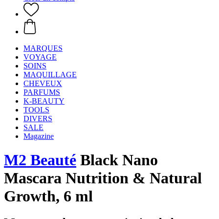
MARQUES
VOYAGE
SOINS
MAQUILLAGE
CHEVEUX
PARFUMS
K-BEAUTY
TOOLS
DIVERS
SALE
Magazine
M2 Beauté
Black Nano
Mascara Nutrition & Natural
Growth, 6 ml