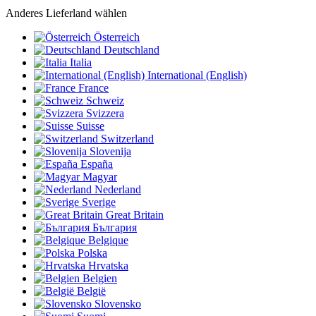
Anderes Lieferland wählen
Österreich
Deutschland
Italia
International (English)
France
Schweiz
Svizzera
Suisse
Switzerland
Slovenija
España
Magyar
Nederland
Sverige
Great Britain
България
Belgique
Polska
Hrvatska
Belgien
België
Slovensko