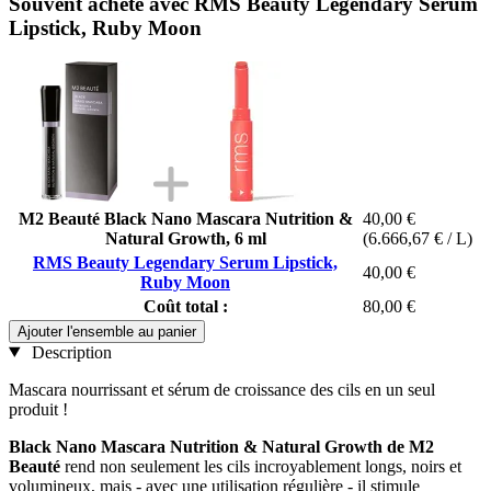
Souvent acheté avec RMS Beauty Legendary Serum
Lipstick, Ruby Moon
M2 Beauté Black Nano Mascara Nutrition &
40,00 €
Natural Growth, 6 ml
(6.666,67 € / L)
RMS Beauty Legendary Serum Lipstick,
40,00 €
Ruby Moon
Coût total :
80,00 €
Ajouter l'ensemble au panier
Description
Mascara nourrissant et sérum de croissance des cils en un seul
produit !
Black Nano Mascara Nutrition & Natural Growth de M2
Beauté
rend non seulement les cils incroyablement longs, noirs et
volumineux, mais - avec une utilisation régulière - il stimule