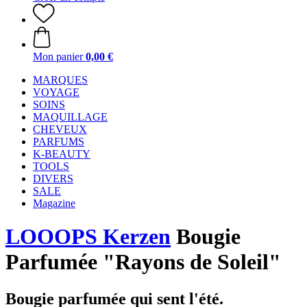
Mon panier
0,00 €
MARQUES
VOYAGE
SOINS
MAQUILLAGE
CHEVEUX
PARFUMS
K-BEAUTY
TOOLS
DIVERS
SALE
Magazine
LOOOPS Kerzen
Bougie
Parfumée "Rayons de Soleil"
Bougie parfumée qui sent l'été.