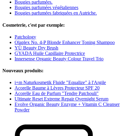
Bougies parfumées.
Bougies parfumées végétaliennes
Bougies parfumées fabriquées en Autriche.
Cosmeterie, c'est par exemple:
Patchology
Olaplex No. 4-P Blonde Enhancer Toning Shampoo
YÙ Beauty Dry Brush
GYADA Huile Capillaire Protectrice
Innersense Organic Beauty Colour Travel Trio
Nouveaux produits:
i+m Naturkosmetik Fluide "Equalize" à l'Argile
Acorelle Baume à Lèvres Protecteur SPF 20
Acorelle Eau de Parfum "Tendre Patchouli"
Ultimate Reset Extreme Repair Overnight Serum
Evolve Organic Beauty Enzyme + Vitamin C Cleanser
Powder