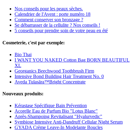
Nos conseils pour les peaux sèches.
Calendrier de l'Avent : porte numéro 18
Comment conserver son bronzage ?
Se débarrasser de la cellulite ? Nos conseils !
5 conseils pour prendre soin de votre peau en été
Cosmeterie, c'est par exemple:
Bio Thai
I WANT YOU NAKED Cotton Bag BORN BEAUTIFUL
XL
Georganics Beechwood Toothbrush Firm
Intensive Bond Building Hair Treatment No. 0
Aveda Tulasāra™Bright Concentrate
Nouveaux produits:
Kérastase Spécifique Bain Prévention
Acorelle Eau de Parfum Bio "Lotus Blanc"
Après-Shampoing Revitalisant "Hyalurvedic"
Symbiose Intensive Anti-Dandruff Cellular Night Serum
GYADA Crème Leave-In Modelante Boucles