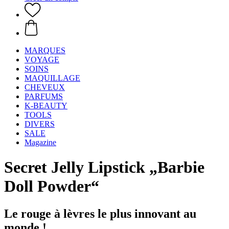
MARQUES
VOYAGE
SOINS
MAQUILLAGE
CHEVEUX
PARFUMS
K-BEAUTY
TOOLS
DIVERS
SALE
Magazine
Secret Jelly Lipstick „Barbie
Doll Powder“
Le rouge à lèvres le plus innovant au
monde !