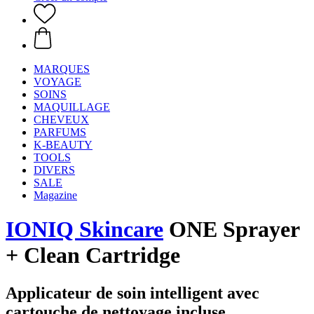
MARQUES
VOYAGE
SOINS
MAQUILLAGE
CHEVEUX
PARFUMS
K-BEAUTY
TOOLS
DIVERS
SALE
Magazine
IONIQ Skincare
ONE Sprayer
+ Clean Cartridge
Applicateur de soin intelligent avec
cartouche de nettoyage incluse