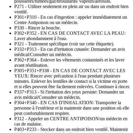
poussières/fumées/gaz/brouillards/ vapeurs/aérosols.
P271 - Utiliser seulement en plein air ou dans un endroit bien
ventilé.
P301+P310 - En cas d'ingestion : appeler immédiatement un
Centre Antipoison ou un médecin.
P330 - Rincer la bouche.
P302+P352 - EN CAS DE CONTACT AVEC LA PEAU:
Laver abondamment à l'eau.
P321 - Traitement spécifique (voir sur cette étiquette).
P332+P313 - En cas d'irritation cutanée: Demander un avis
médical/Consulter un médecin.
P362+P364 - Enlever les vêtements contaminés et les laver
avant réutilisation.
P305+P351+P338 - EN CAS DE CONTACT AVEC LES
YEUX: Rincer avec précaution à l'eau pendant plusieurs
minutes. Enlever les lentilles de contact si la victime en porte
et si elles peuvent être facilement enlevées. Continuer à rincer.
P337+P313 - Si l'irritation des yeux persiste: Demander un
avis médical/Consulter un médecin.
P304+P340 - EN CAS D'INHALATION: Transporter la
personne à l'extérieur et la maintenir dans une position où elle
peut confortablement respirer.
P312 - Appeler un CENTRE ANTIPOISON/un médecin en
cas de malaise.
P403+P233 - Stocker dans un endroit bien ventilé. Maintenir