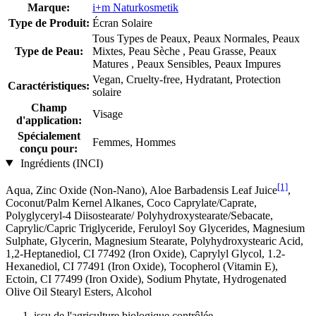
Marque:
i+m Naturkosmetik
Type de Produit:
Écran Solaire
Tous Types de Peaux, Peaux Normales, Peaux
Type de Peau:
Mixtes, Peau Sèche , Peau Grasse, Peaux
Matures , Peaux Sensibles, Peaux Impures
Vegan, Cruelty-free, Hydratant, Protection
Caractéristiques:
solaire
Champ
Visage
d'application:
Spécialement
Femmes, Hommes
conçu pour:
Ingrédients (INCI)
[1]
Aqua, Zinc Oxide (Non-Nano), Aloe Barbadensis Leaf Juice
,
Coconut/Palm Kernel Alkanes, Coco Caprylate/Caprate,
Polyglyceryl-4 Diisostearate/ Polyhydroxystearate/Sebacate,
Caprylic/Capric Triglyceride, Feruloyl Soy Glycerides, Magnesium
Sulphate, Glycerin, Magnesium Stearate, Polyhydroxystearic Acid,
1,2-Heptanediol, CI 77492 (Iron Oxide), Caprylyl Glycol, 1.2-
Hexanediol, CI 77491 (Iron Oxide), Tocopherol (Vitamin E),
Ectoin, CI 77499 (Iron Oxide), Sodium Phytate, Hydrogenated
Olive Oil Stearyl Esters, Alcohol
issu de l'agriculture biologique contrôlée