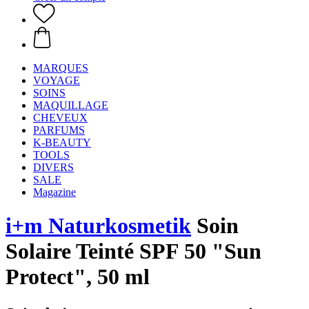
MARQUES
VOYAGE
SOINS
MAQUILLAGE
CHEVEUX
PARFUMS
K-BEAUTY
TOOLS
DIVERS
SALE
Magazine
i+m Naturkosmetik
Soin
Solaire Teinté SPF 50 "Sun
Protect", 50 ml