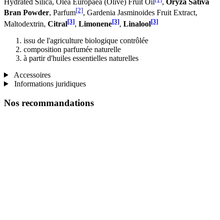
Hydrated Silica, Olea Europaea (Olive) Fruit Oil
,
Oryza Sativa
[2]
Bran Powder
, Parfum
, Gardenia Jasminoides Fruit Extract,
[3]
[3]
[3]
Maltodextrin,
Citral
,
Limonene
,
Linalool
issu de l'agriculture biologique contrôlée
composition parfumée naturelle
à partir d'huiles essentielles naturelles
Accessoires
Informations juridiques
Nos recommandations