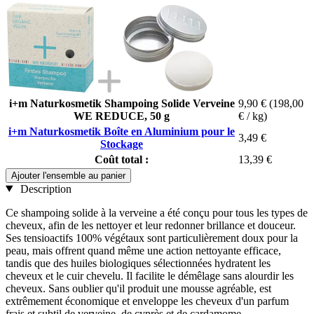
i+m Naturkosmetik Shampoing Solide Verveine
9,90 €
(198,00
WE REDUCE, 50 g
€ / kg)
i+m Naturkosmetik Boîte en Aluminium pour le
3,49 €
Stockage
Coût total :
13,39 €
Ajouter l'ensemble au panier
Description
Ce shampoing solide à la verveine a été conçu pour tous les types de
cheveux, afin de les nettoyer et leur redonner brillance et douceur.
Ses tensioactifs 100% végétaux sont particulièrement doux pour la
peau, mais offrent quand même une action nettoyante efficace,
tandis que des huiles biologiques sélectionnées hydratent les
cheveux et le cuir chevelu. Il facilite le démêlage sans alourdir les
cheveux. Sans oublier qu'il produit une mousse agréable, est
extrêmement économique et enveloppe les cheveux d'un parfum
frais et subtil de verveine, de cyprès et de cardamome.