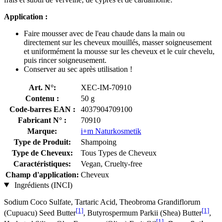
Application :
Faire mousser avec de l'eau chaude dans la main ou
directement sur les cheveux mouillés, masser soigneusement
et uniformément la mousse sur les cheveux et le cuir chevelu,
puis rincer soigneusement.
Conserver au sec après utilisation !
Art. N°:
XEC-IM-70910
Contenu :
50 g
Code-barres EAN :
4037904709100
Fabricant N° :
70910
Marque:
i+m Naturkosmetik
Type de Produit:
Shampoing
Type de Cheveux:
Tous Types de Cheveux
Caractéristiques:
Vegan, Cruelty-free
Champ d'application:
Cheveux
Ingrédients (INCI)
Sodium Coco­ Sulfate, Tartaric Acid, Theobroma Grandiflorum
[1]
[1]
(Cupuacu) Seed Butter
, Butyrospermum Parkii (Shea) Butter
,
[1]