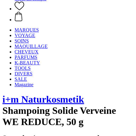
MARQUES
VOYAGE
SOINS
MAQUILLAGE
CHEVEUX
PARFUMS
K-BEAUTY
TOOLS
DIVERS
SALE
Magazine
i+m Naturkosmetik
Shampoing Solide Verveine
WE REDUCE, 50 g