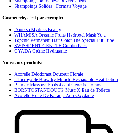
Shampoings pour cheveux végétaliens
Shampoings Solides - Formats Voyage
Cosmeterie, c'est par exemple:
Danessa Myricks Beauty
WHAMISA Organic Fruits Hydrogel Mask Yuja
Topchic Permanent Hair Color The Special Lift Tube
SWISSDENT GENTLE Combo Pack
GYADA Crème Hydratante
Nouveaux produits:
Acorelle Déodorant Douceur Florale
L'Incroyable Blowdry Miracle Reshapable Heat Lotion
Bain de Massage Épaississant Genesis Homme
BORNTOSTANDOUT® Musc X Eau de Toilette
Acorelle Huile De Karanja Anti-Oxydante