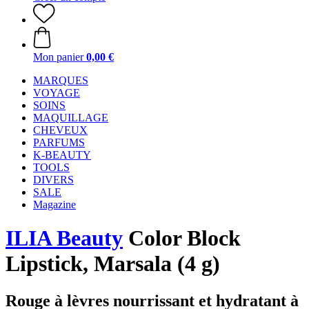
Mon panier
0,00 €
MARQUES
VOYAGE
SOINS
MAQUILLAGE
CHEVEUX
PARFUMS
K-BEAUTY
TOOLS
DIVERS
SALE
Magazine
ILIA Beauty
Color Block
Lipstick, Marsala (4 g)
Rouge à lèvres nourrissant et hydratant à