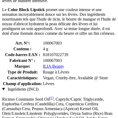
lèvres de manière intensive.
Le
Color Block Lipstick
promet une couleur intense et une
sensation incroyablement douce sur les lèvres. Des ingrédients
nourrissants tels que l'huile de ricin, le beurre de mangue et l'huile de
noyau d'abricot hydratent la peau délicate des lèvres et lui
prodiguent un soin approfondi. Avec sa tenue longue durée, il est
doté d'une formule douce comme du beurre et offre un fini crémeux.
Art. N°:
100067003
Contenu :
4 g
Code-barres EAN :
818107022739
Fabricant N° :
100067003
Marque:
ILIA Beauty
Type de Produit:
Rouge à Lèvres
Caractéristiques:
Vegan, Cruelty-free, Available @ Store
Champ d'application:
Lèvres
Ingrédients (INCI)
[1]
Ricinus Communis Seed Oil
, Caprylic/Capric Triglyceride,
Euphorbia Cerifera (Candelilla) Cera, Copernicia Cerifera
(Carnauba) Cera, Prunus Armeniaca (Apricot) Kernel Oil,
Oleic/Linoleic/Linolenic Polyglycerides, Oryza Sativa (Rice) Bran