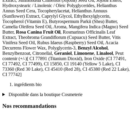
Extract, Simmondsia Chinensis (Jojoba) Seed Oil, Jojoba Esters,
Hydroxystearic / Linolenic / Oleic Polyglycerides, Helianthus
Annus Seed Cera, Tocopherylacetat, Helianthus Annuus
(Sunflower) Extract, Caprylyl Glycol, Ethylhexylglycerin,
Tocopherol (Vitamin E), Butyrospermum Parkii (Shea) Butter,
Camelia Oleifera Seed Oil, Aroma, Mangifera Indica (Magno) Seed
Butter,
Rosa Canina Fruit Oil
, Rosmarinus Officinalis Leaf
Extract, Theobroma Grandiflorum (Cupuacu) Seed Butter, Vitis
Vinifera Seed Oil, Rubus Idaeus (Raspberry) Seed Oil, Acacia
Decurrens Flower Wax, Polyglycerin-3,
Benzyl Alcohol
,
Benzylbenzoat, Citronellal,
Geraniol
,
Limonene
,
Linalool
, Peut
contenir (+/-)[ CI 77891 (Titanium Dioxid), Iron Oxide (CI 77491,
CI 77492, CI 77499), CI 15850, CI 19140 (Yellow 5 Lake), CI
73360 (Red 30 Lake), CI 45410 (Red 28), CI 45380 (Red 22 Lake),
CI 77742]
ingrédients bio
Disponible dans la boutique Cosmeterie
Nos recommandations