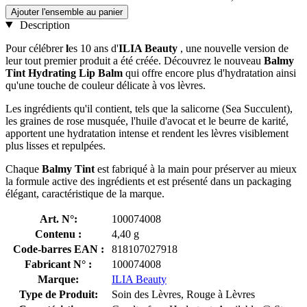
Ajouter l'ensemble au panier
Description
Pour célébrer
l
es 10 ans d'
ILIA Beauty
, une nouvelle version de
leur tout premier produit a été créée. Découvrez le nouveau
Balmy
Tint Hydrating Lip Balm
qui offre encore plus d'hydratation ainsi
qu'une touche de couleur délicate à vos lèvres.
Les ingrédients qu'il contient, tels que la salicorne (Sea Succulent),
les graines de rose musquée, l'huile d'avocat et le beurre de karité,
apportent une hydratation intense et rendent les lèvres visiblement
plus lisses et repulpées.
Chaque
Balmy Tint
est fabriqué à la main pour préserver au mieux
la formule active des ingrédients et est présenté dans un packaging
élégant, caractéristique de la marque.
Art. N°:
100074008
Contenu :
4,40 g
Code-barres EAN :
818107027918
Fabricant N° :
100074008
Marque:
ILIA Beauty
Type de Produit:
Soin des Lèvres, Rouge à Lèvres