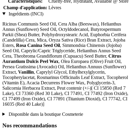
Caractéristiques:
Cruelty-free, Hydratant, Available @ Store
Champ d'application:
Lèvres
Ingrédients (INCI)
Ricinus Communis Seed Oil, Cera Alba (Beeswax), Helianthus
Annus (Sunflower) Seed Oil, Octyldodecanol, Butyrospermum
Parkii (Shea) Butter, Polyhydroxystearic Acid, Euphorbia Cerifera
(Candelilla) Cera, Mica, Oryza Sativa (Rice) Bran Extract, Jojoba
Esters,
Rosa Canina Seed Oil
, Simmondsia Chinensis (Jojoba)
Seed Oil, Caprylic/Capric Triglyceride, Helianthus Annus Seed
Cera, Theobroma Grandiflorum (Cupuacu) Seed Butter,
Citrus
Aurantium Dulcis Peel Wax
, Olea Europaea (Olive) Fruit Oil,
Persea Gratissima (Avocado) Oil, Helianthus Annuus (Sunflower)
Extract,
Vanillin
, Caprylyl Glycol, Ethylhexylglycerin,
Tocopherylacetat, Rosmarinus Officinalis Leaf Extract, Tocopherol
(Vitamin E), Acacia Decurrens Flower Wax, Polyglycerin-3,
Salicornia Herbacea Extract, Peut contenir (+/-)[ CI 15850 (Red 7
Lake), CI 73360 (Red 30 Lake), CI 77491, CI 77492 (Iron Oxide),
CI 77499 (Iron Oxide), CI 77891 (Titanium Dioxid), CI 77742, CI
16035 (Red 40 Lake)]
Disponible dans la boutique Cosmeterie
Nos recommandations