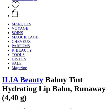
MARQUES
VOYAGE
SOINS
MAQUILLAGE
CHEVEUX
PARFUMS
K-BEAUTY
TOOLS
DIVERS
SALE
Magazine
ILIA Beauty
Balmy Tint
Hydrating Lip Balm, Runaway
(4,40 g)