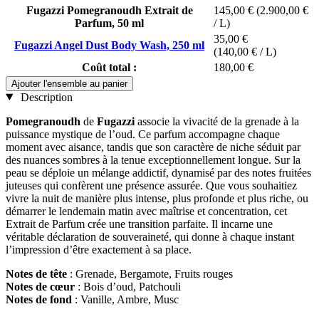
Fugazzi Pomegranoudh Extrait de
145,00 €
(2.900,00 €
Parfum, 50 ml
/ L)
35,00 €
Fugazzi Angel Dust Body Wash, 250 ml
(140,00 € / L)
Coût total :
180,00 €
Ajouter l'ensemble au panier
Description
Pomegranoudh
de
Fugazzi
associe la vivacité de la grenade à la
puissance mystique de l’oud. Ce parfum accompagne chaque
moment avec aisance, tandis que son caractère de niche séduit par
des nuances sombres à la tenue exceptionnellement longue. Sur la
peau se déploie un mélange addictif, dynamisé par des notes fruitées
juteuses qui confèrent une présence assurée. Que vous souhaitiez
vivre la nuit de manière plus intense, plus profonde et plus riche, ou
démarrer le lendemain matin avec maîtrise et concentration, cet
Extrait de Parfum crée une transition parfaite. Il incarne une
véritable déclaration de souveraineté, qui donne à chaque instant
l’impression d’être exactement à sa place.
Notes de tête
: Grenade, Bergamote, Fruits rouges
Notes de cœur
: Bois d’oud, Patchouli
Notes de fond
: Vanille, Ambre, Musc