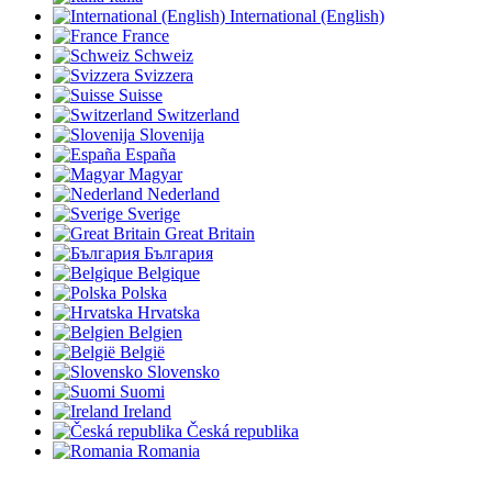
International (English)
France
Schweiz
Svizzera
Suisse
Switzerland
Slovenija
España
Magyar
Nederland
Sverige
Great Britain
България
Belgique
Polska
Hrvatska
Belgien
België
Slovensko
Suomi
Ireland
Česká republika
Romania