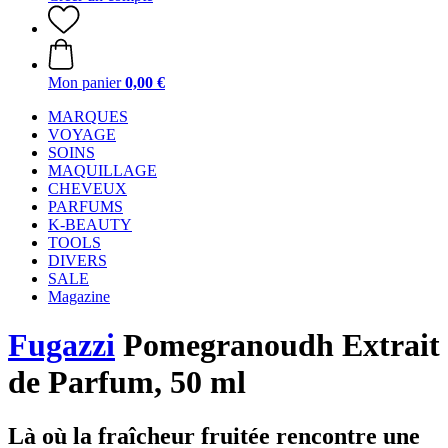
Mon panier
0,00 €
MARQUES
VOYAGE
SOINS
MAQUILLAGE
CHEVEUX
PARFUMS
K-BEAUTY
TOOLS
DIVERS
SALE
Magazine
Fugazzi
Pomegranoudh Extrait
de Parfum, 50 ml
Là où la fraîcheur fruitée rencontre une