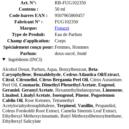
Art. N°:
RB-FUG102350
Contenu :
50 ml
Code-barres EAN :
9507965869457
Fabricant N° :
FUG102350
Marque:
Fugazzi
Type de Produit:
Eau de Parfum
Champ d'application:
Corps
Spécialement conçu pour:
Femmes, Hommes
Parfum:
doux-sucré, fruité
Ingrédients (INCI)
Alcohol Denat, Parfum, Aqua, Benzylbenzoat,
Beta-
Caryophyllene
,
Benzaldehyde
,
Cedrus Atlantica Oil/Extract
,
Citral
,
Citronellol
,
Citrus Bergamia Peel Oil
, Citrus Aurantium
Peel Oil,
Coumarin
,
Dimethyl Phenethyl Acetate
,
Eugenol
,
Geraniol
,
Geranyl Acetate
, Hexamethylindanopyran,
Limonene
,
Linalool
,
Linalyl Acetate
,
Isoeugenol
,
Pinene
,
Pogostemon
Cablin Oil
, Rose Ketones, Tetramethyl
Acetyloctahydronaphthalene,
Terpineol
,
Vanillin
, Propandiol,
Coleus Forskohlii Root Extract, Camelia Sinensis Leaf Extract,
Ethylhexyl Methoxycinnamate, Butyl Methoxydibenzoylmethane,
Ethylhexyl Salicylate