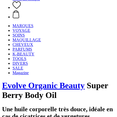
MARQUES
VOYAGE
SOINS
MAQUILLAGE
CHEVEUX
PARFUMS
K-BEAUTY
TOOLS
DIVERS
SALE
Magazine
Evolve Organic Beauty
Super
Berry Body Oil
Une huile corporelle très douce, idéale en
cas de cicatrices et de vergetures