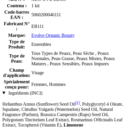
Contenu :
1 kit
Code-barres
5060200046111
EAN :
Fabricant N°
EB111
:
Marque:
Evolve Organic Beauty
Type de
Ensembles
Produit:
Tous Types de Peaux, Peau Sèche , Peaux
Type de
Normales, Peau Grasse, Peaux Mixtes, Peaux
Peau:
Matures , Peaux Sensibles, Peaux Impures
Champ
Visage
d'application:
Spécialement
Femmes, Hommes
conçu pour:
Ingrédients (INCI)
[1]
Helianthus Annus (Sunflower) Seed Oil
, Polyglyceryl 4 Oleate,
Squalane, Citrullus Vulgaris (Watermelon) Seed Oil, Natural
Fragrance (Parfum), Brassica Campestris (Raps) Seed Oil,
Polygonum Tinctorium Leaf Extract, Rosmarinus Officinalis Leaf
Extract, Tocopherol (Vitamin E),
Limonene