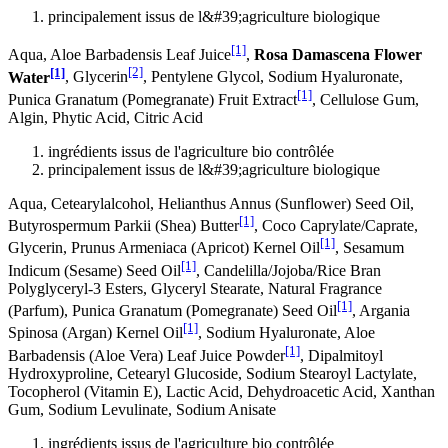
principalement issus de l&#39;agriculture biologique
[1]
Aqua, Aloe Barbadensis Leaf Juice
,
Rosa Damascena Flower
[1]
[2]
Water
, Glycerin
, Pentylene Glycol, Sodium Hyaluronate,
[1]
Punica Granatum (Pomegranate) Fruit Extract
, Cellulose Gum,
Algin, Phytic Acid, Citric Acid
ingrédients issus de l'agriculture bio contrôlée
principalement issus de l&#39;agriculture biologique
Aqua, Cetearylalcohol, Helianthus Annus (Sunflower) Seed Oil,
[1]
Butyrospermum Parkii (Shea) Butter
, Coco Caprylate/Caprate,
[1]
Glycerin, Prunus Armeniaca (Apricot) Kernel Oil
, Sesamum
[1]
Indicum (Sesame) Seed Oil
, Candelilla/Jojoba/Rice Bran
Polyglyceryl-3 Esters, Glyceryl Stearate, Natural Fragrance
[1]
(Parfum), Punica Granatum (Pomegranate) Seed Oil
, Argania
[1]
Spinosa (Argan) Kernel Oil
, Sodium Hyaluronate, Aloe
[1]
Barbadensis (Aloe Vera) Leaf Juice Powder
, Dipalmitoyl
Hydroxyproline, Cetearyl Glucoside, Sodium Stearoyl Lactylate,
Tocopherol (Vitamin E), Lactic Acid, Dehydroacetic Acid, Xanthan
Gum, Sodium Levulinate, Sodium Anisate
ingrédients issus de l'agriculture bio contrôlée