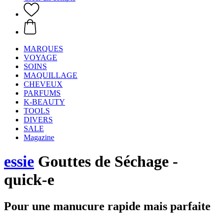
MARQUES
VOYAGE
SOINS
MAQUILLAGE
CHEVEUX
PARFUMS
K-BEAUTY
TOOLS
DIVERS
SALE
Magazine
essie
Gouttes de Séchage -
quick-e
Pour une manucure rapide mais parfaite