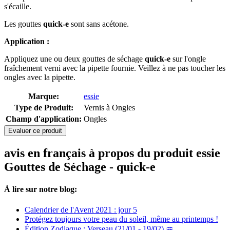
s'écaille.
Les gouttes
quick-e
sont sans acétone.
Application :
Appliquez une ou deux gouttes de séchage
quick-e
sur l'ongle
fraîchement verni avec la pipette fournie. Veillez à ne pas toucher les
ongles avec la pipette.
Marque:
essie
Type de Produit:
Vernis à Ongles
Champ d'application:
Ongles
Evaluer ce produit
avis en français à propos du produit essie
Gouttes de Séchage - quick-e
À lire sur notre blog:
Calendrier de l'Avent 2021 : jour 5
Protégez toujours votre peau du soleil, même au printemps !
Édition Zodiaque : Verseau (21/01 - 19/02) ♒