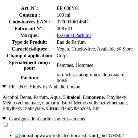
Art. N°:
EP-008V01
Contenu :
100 ml
Code-barres EAN :
3770010614647
Fabricant N° :
008V01
Marque:
Essential Parfums
Type de Produit:
Eau de Parfum
Caractéristiques:
Vegan, Cruelty-free, Available @ Store
Champ d'application:
Corps
Spécialement conçu
Femmes, Hommes
pour:
rafraîchissant-agrumes, doux-sucré,
Parfum:
boisé
FIG INFUSION by Nathalie Lorson
Alcohol Denat, Parfum, Aqua,
Linalool
,
Limonene
, Ethylhexyl
Methoxycinnamate, Cumarin, Butyl Methoxydibenzoylmethane,
Ethylhexyl Salicylate,
Citral
, Benzylbenzoat, Bht
Consignes de sécurité et avertissements