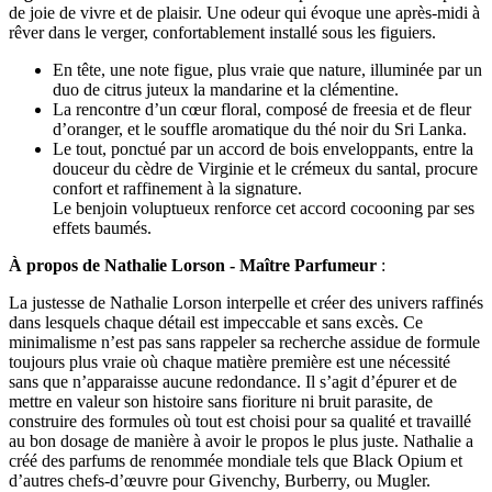
de joie de vivre et de plaisir. Une odeur qui évoque une après-midi à
rêver dans le verger, confortablement installé sous les figuiers.
En tête, une note figue, plus vraie que nature, illuminée par un
duo de citrus juteux la mandarine et la clémentine.
La rencontre d’un cœur floral, composé de freesia et de fleur
d’oranger, et le souffle aromatique du thé noir du Sri Lanka.
Le tout, ponctué par un accord de bois enveloppants, entre la
douceur du cèdre de Virginie et le crémeux du santal, procure
confort et raffinement à la signature.
Le benjoin voluptueux renforce cet accord cocooning par ses
effets baumés.
À propos de Nathalie Lorson - Maître Parfumeur
:
La justesse de Nathalie Lorson interpelle et créer des univers raffinés
dans lesquels chaque détail est impeccable et sans excès. Ce
minimalisme n’est pas sans rappeler sa recherche assidue de formule
toujours plus vraie où chaque matière première est une nécessité
sans que n’apparaisse aucune redondance. Il s’agit d’épurer et de
mettre en valeur son histoire sans fioriture ni bruit parasite, de
construire des formules où tout est choisi pour sa qualité et travaillé
au bon dosage de manière à avoir le propos le plus juste. Nathalie a
créé des parfums de renommée mondiale tels que Black Opium et
d’autres chefs-d’œuvre pour Givenchy, Burberry, ou Mugler.