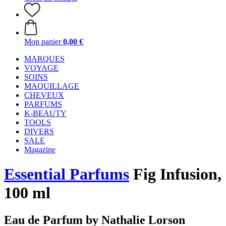
Mon panier
0,00 €
MARQUES
VOYAGE
SOINS
MAQUILLAGE
CHEVEUX
PARFUMS
K-BEAUTY
TOOLS
DIVERS
SALE
Magazine
Essential Parfums
Fig Infusion,
100 ml
Eau de Parfum by Nathalie Lorson