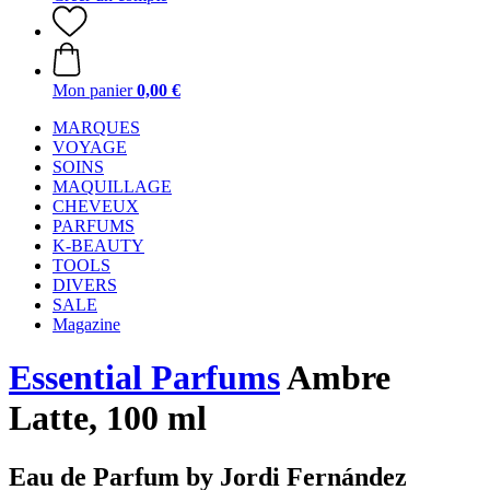
Mon panier
0,00 €
MARQUES
VOYAGE
SOINS
MAQUILLAGE
CHEVEUX
PARFUMS
K-BEAUTY
TOOLS
DIVERS
SALE
Magazine
Essential Parfums
Ambre
Latte, 100 ml
Eau de Parfum by Jordi Fernández