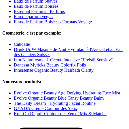
Eaux de Parfum Suaves
Eaux de Parfum Boisées
Essential Parfums - Parfums
Eau de parfum vegan
Eaux de Parfum Boisées - Formats Voyage
Cosmeterie, c'est par exemple:
Caudalie
Drink Up™ Masque de Nuit Hydratant à l'Avocat et à l'Eau
des Glaciers Suisses
i+m Naturkosmetik Crème Intensive "Freistil Sensitiv"
Danessa Myricks Beauty Colorfix Foils
Innersense Organic Beauty Hairbath Clarity
Nouveaux produits:
Evolve Organic Beauty Age Defying Hydrating Face Mist
Evolve Organic Beauty Blue Tansy Beauty Balm
The Daily Dream - Hydrating Facial Routine
GYADA Crème Contour des Yeux
Roll-On Depuff Contour des Yeux "Mix & Match"