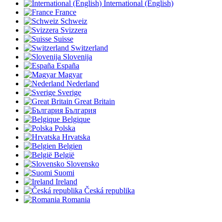
International (English)
France
Schweiz
Svizzera
Suisse
Switzerland
Slovenija
España
Magyar
Nederland
Sverige
Great Britain
България
Belgique
Polska
Hrvatska
Belgien
België
Slovensko
Suomi
Ireland
Česká republika
Romania