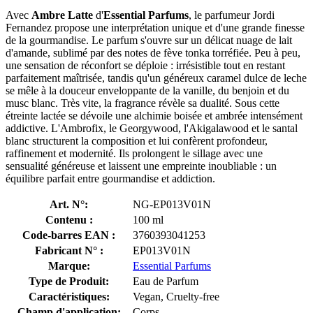
Avec
Ambre Latte
d'
Essential Parfums
, le parfumeur Jordi
Fernandez propose une interprétation unique et d'une grande finesse
de la gourmandise. Le parfum s'ouvre sur un délicat nuage de lait
d'amande, sublimé par des notes de fève tonka torréfiée. Peu à peu,
une sensation de réconfort se déploie : irrésistible tout en restant
parfaitement maîtrisée, tandis qu'un généreux caramel dulce de leche
se mêle à la douceur enveloppante de la vanille, du benjoin et du
musc blanc. Très vite, la fragrance révèle sa dualité. Sous cette
étreinte lactée se dévoile une alchimie boisée et ambrée intensément
addictive. L'Ambrofix, le Georgywood, l'Akigalawood et le santal
blanc structurent la composition et lui confèrent profondeur,
raffinement et modernité. Ils prolongent le sillage avec une
sensualité généreuse et laissent une empreinte inoubliable : un
équilibre parfait entre gourmandise et addiction.
Art. N°:
NG-EP013V01N
Contenu :
100 ml
Code-barres EAN :
3760393041253
Fabricant N° :
EP013V01N
Marque:
Essential Parfums
Type de Produit:
Eau de Parfum
Caractéristiques:
Vegan, Cruelty-free
Champ d'application:
Corps