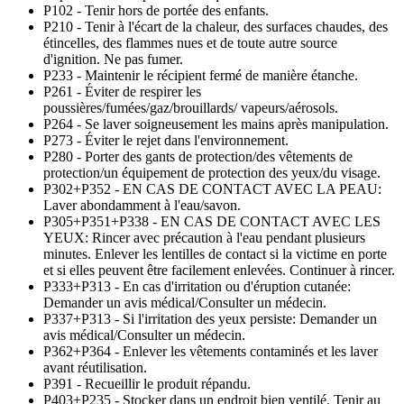
P102 - Tenir hors de portée des enfants.
P210 - Tenir à l'écart de la chaleur, des surfaces chaudes, des
étincelles, des flammes nues et de toute autre source
d'ignition. Ne pas fumer.
P233 - Maintenir le récipient fermé de manière étanche.
P261 - Éviter de respirer les
poussières/fumées/gaz/brouillards/ vapeurs/aérosols.
P264 - Se laver soigneusement les mains après manipulation.
P273 - Éviter le rejet dans l'environnement.
P280 - Porter des gants de protection/des vêtements de
protection/un équipement de protection des yeux/du visage.
P302+P352 - EN CAS DE CONTACT AVEC LA PEAU:
Laver abondamment à l'eau/savon.
P305+P351+P338 - EN CAS DE CONTACT AVEC LES
YEUX: Rincer avec précaution à l'eau pendant plusieurs
minutes. Enlever les lentilles de contact si la victime en porte
et si elles peuvent être facilement enlevées. Continuer à rincer.
P333+P313 - En cas d'irritation ou d'éruption cutanée:
Demander un avis médical/Consulter un médecin.
P337+P313 - Si l'irritation des yeux persiste: Demander un
avis médical/Consulter un médecin.
P362+P364 - Enlever les vêtements contaminés et les laver
avant réutilisation.
P391 - Recueillir le produit répandu.
P403+P235 - Stocker dans un endroit bien ventilé. Tenir au