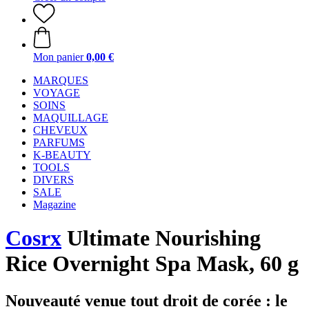
Mon panier
0,00 €
MARQUES
VOYAGE
SOINS
MAQUILLAGE
CHEVEUX
PARFUMS
K-BEAUTY
TOOLS
DIVERS
SALE
Magazine
Cosrx
Ultimate Nourishing
Rice Overnight Spa Mask, 60 g
Nouveauté venue tout droit de corée : le