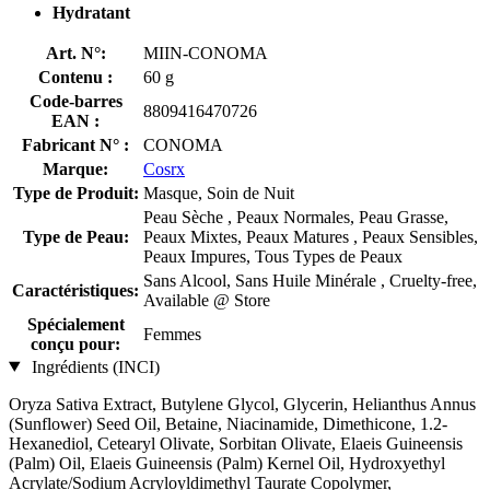
Hydratant
Art. N°:
MIIN-CONOMA
Contenu :
60 g
Code-barres
8809416470726
EAN :
Fabricant N° :
CONOMA
Marque:
Cosrx
Type de Produit:
Masque, Soin de Nuit
Peau Sèche , Peaux Normales, Peau Grasse,
Type de Peau:
Peaux Mixtes, Peaux Matures , Peaux Sensibles,
Peaux Impures, Tous Types de Peaux
Sans Alcool, Sans Huile Minérale , Cruelty-free,
Caractéristiques:
Available @ Store
Spécialement
Femmes
conçu pour:
Ingrédients (INCI)
Oryza Sativa Extract, Butylene Glycol, Glycerin, Helianthus Annus
(Sunflower) Seed Oil, Betaine, Niacinamide, Dimethicone, 1.2-
Hexanediol, Cetearyl Olivate, Sorbitan Olivate, Elaeis Guineensis
(Palm) Oil, Elaeis Guineensis (Palm) Kernel Oil, Hydroxyethyl
Acrylate/Sodium Acryloyldimethyl Taurate Copolymer,