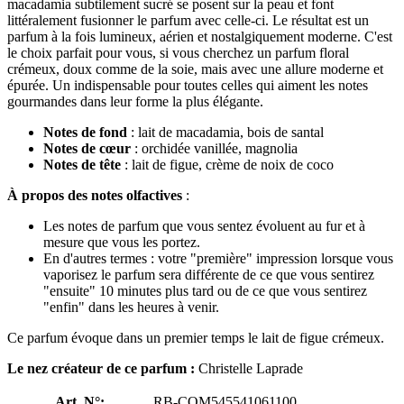
macadamia subtilement sucré se posent sur la peau et font
littéralement fusionner le parfum avec celle-ci. Le résultat est un
parfum à la fois lumineux, aérien et nostalgiquement moderne. C'est
le choix parfait pour vous, si vous cherchez un parfum floral
crémeux, doux comme de la soie, mais avec une allure moderne et
épurée. Un indispensable pour toutes celles qui aiment les notes
gourmandes dans leur forme la plus élégante.
Notes de fond
: lait de macadamia, bois de santal
Notes de cœur
: orchidée vanillée, magnolia
Notes de tête
: lait de figue, crème de noix de coco
À propos des notes olfactives
:
Les notes de parfum que vous sentez évoluent au fur et à
mesure que vous les portez.
En d'autres termes : votre "première" impression lorsque vous
vaporisez le parfum sera différente de ce que vous sentirez
"ensuite" 10 minutes plus tard ou de ce que vous sentirez
"enfin" dans les heures à venir.
Ce parfum évoque dans un premier temps le lait de figue crémeux.
Le nez créateur de ce parfum :
Christelle Laprade
Art. N°:
RB-COM545541061100