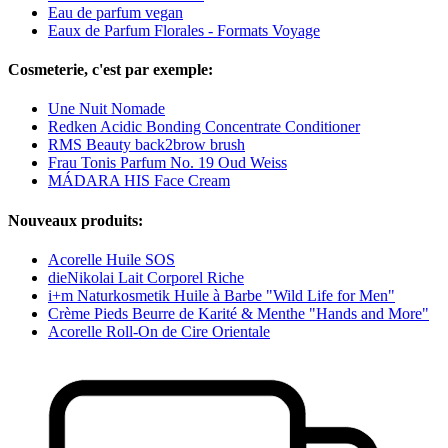
Eau de parfum vegan
Eaux de Parfum Florales - Formats Voyage
Cosmeterie, c'est par exemple:
Une Nuit Nomade
Redken Acidic Bonding Concentrate Conditioner
RMS Beauty back2brow brush
Frau Tonis Parfum No. 19 Oud Weiss
MÁDARA HIS Face Cream
Nouveaux produits:
Acorelle Huile SOS
dieNikolai Lait Corporel Riche
i+m Naturkosmetik Huile à Barbe "Wild Life for Men"
Crème Pieds Beurre de Karité & Menthe "Hands and More"
Acorelle Roll-On de Cire Orientale