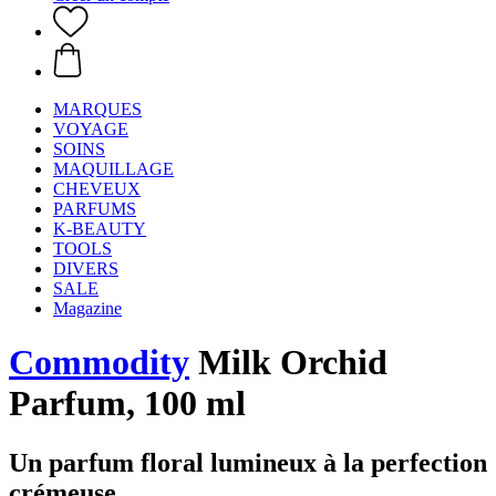
MARQUES
VOYAGE
SOINS
MAQUILLAGE
CHEVEUX
PARFUMS
K-BEAUTY
TOOLS
DIVERS
SALE
Magazine
Commodity
Milk Orchid
Parfum, 100 ml
Un parfum floral lumineux à la perfection
crémeuse