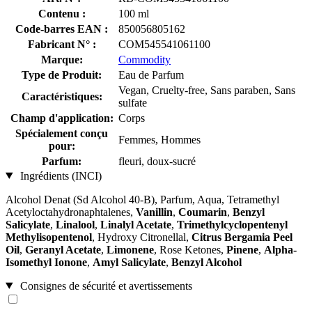
Contenu :
100 ml
Code-barres EAN :
850056805162
Fabricant N° :
COM545541061100
Marque:
Commodity
Type de Produit:
Eau de Parfum
Vegan, Cruelty-free, Sans paraben, Sans
Caractéristiques:
sulfate
Champ d'application:
Corps
Spécialement conçu
Femmes, Hommes
pour:
Parfum:
fleuri, doux-sucré
Ingrédients (INCI)
Alcohol Denat (Sd Alcohol 40-B), Parfum, Aqua, Tetramethyl
Acetyloctahydronaphtalenes,
Vanillin
,
Coumarin
,
Benzyl
Salicylate
,
Linalool
,
Linalyl Acetate
,
Trimethylcyclopentenyl
Methylisopentenol
, Hydroxy Citronellal,
Citrus Bergamia Peel
Oil
,
Geranyl Acetate
,
Limonene
, Rose Ketones,
Pinene
,
Alpha-
Isomethyl Ionone
,
Amyl Salicylate
,
Benzyl Alcohol
Consignes de sécurité et avertissements