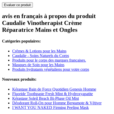
Evaluer ce produit
avis en français à propos du produit
Caudalie Vinotherapist Crème
Réparatrice Mains et Ongles
Catégories populaires:
Crèmes & Lotions pour les Mains
Caudalie - Soins Naturels du Corps
Produits pour le corps des marques françaises.
Masques de Soin pour les Mains
Produits hydratants végétaliens pour votre corps
Nouveaux produits:
Kérastase Bain de Force Quotidien Genesis Homme
Fluoride Toothpaste Fresh Mint & Hydroxyapatite
Kérastase Soleil Beach Bi-Phase Oil Mist
Déodorant Roll-On pour Homme Bergamote & Vétiver
I WANT YOU NAKED Firming Peeling Mask