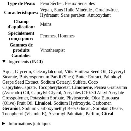
Type de Peau:
Peau Sèche , Peaux Sensibles
Vegan, Sans Huile Minérale , Cruelty-free,
Caractéristiques:
Hydratant, Sans paraben, Antioxydant
Champ
Mains
d'application:
Spécialement
Femmes, Hommes
conçu pour:
Gammes de
produits
Vinotherapist
Caudalie:
Ingrédients (INCI)
Aqua, Glycerin, Cetearylalcohol, Vitis Vinifera Seed Oil, Glyceryl
Stearate, Butyrospermum Parkii (Shea) Butter Extract, Palmitoyl
Grape Seed Extract, Sodium Cetearyl Sulfate, Coco
Caprylate/Caprate, Tocopherylacetat,
Limonene
, Persea Gratissima
(Avocado) Oil, Caprylyl Glycol, Acrylates C10-30 Alkyl Acrylate
Crosspolymer, Potassium Sorbate, Phytosterole, Olea Europaea
(Olive) Fruit Oil,
Linalool
, Sodium Hydroxyde, Carbomer,
Geraniol
, Sodium Carboxymethyl Beta-Glucan, Sorbitan Oleate,
Tocopherol (Vitamin E), Ascorbyl Palmitate, Parfum,
Citral
Informations juridiques