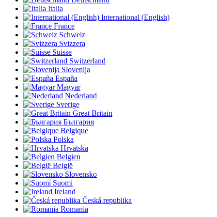
Italia
International (English)
France
Schweiz
Svizzera
Suisse
Switzerland
Slovenija
España
Magyar
Nederland
Sverige
Great Britain
България
Belgique
Polska
Hrvatska
Belgien
België
Slovensko
Suomi
Ireland
Česká republika
Romania