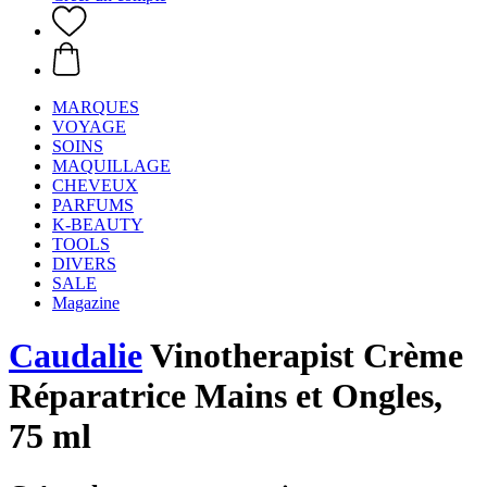
MARQUES
VOYAGE
SOINS
MAQUILLAGE
CHEVEUX
PARFUMS
K-BEAUTY
TOOLS
DIVERS
SALE
Magazine
Caudalie
Vinotherapist Crème
Réparatrice Mains et Ongles,
75 ml