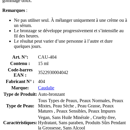
gommage doux.
Remarques
:
Ne pas utiliser seul. À mélanger uniquement à une crème ou à
un sérum.
Le bronzage se développe progressivement et s’intensifie au
fil des heures.
Le résultat peut varier d’une personne à l’autre et dure
quelques jours.
Art. N°:
CAU-404
Contenu :
15 ml
Code-barres
3522930004042
EAN :
Fabricant N° :
404
Marque:
Caudalie
Type de Produit:
Auto-bronzant
Tous Types de Peaux, Peaux Normales, Peaux
Type de Peau:
Mixtes, Peau Sèche , Peau Grasse, Peaux
Matures , Peaux Sensibles, Peaux Impures
Vegan, Sans Huile Minérale , Cruelty-free,
Caractéristiques:
Hydratant, Sans paraben, Produits Sûrs Pendant
la Grossesse, Sans Alcool