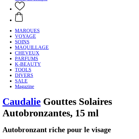
MARQUES
VOYAGE
SOINS
MAQUILLAGE
CHEVEUX
PARFUMS
K-BEAUTY
TOOLS
DIVERS
SALE
Magazine
Caudalie
Gouttes Solaires
Autobronzantes, 15 ml
Autobronzant riche pour le visage