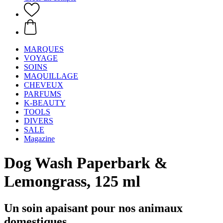
MARQUES
VOYAGE
SOINS
MAQUILLAGE
CHEVEUX
PARFUMS
K-BEAUTY
TOOLS
DIVERS
SALE
Magazine
Dog Wash Paperbark &
Lemongrass, 125 ml
Un soin apaisant pour nos animaux
domestiques.