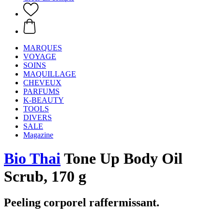
MARQUES
VOYAGE
SOINS
MAQUILLAGE
CHEVEUX
PARFUMS
K-BEAUTY
TOOLS
DIVERS
SALE
Magazine
Bio Thai
Tone Up Body Oil
Scrub, 170 g
Peeling corporel raffermissant.