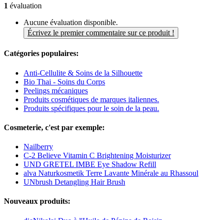
1
évaluation
Aucune évaluation disponible.
Écrivez le premier commentaire sur ce produit !
Catégories populaires:
Anti-Cellulite & Soins de la Silhouette
Bio Thai - Soins du Corps
Peelings mécaniques
Produits cosmétiques de marques italiennes.
Produits spécifiques pour le soin de la peau.
Cosmeterie, c'est par exemple:
Nailberry
C-2 Believe Vitamin C Brightening Moisturizer
UND GRETEL IMBE Eye Shadow Refill
alva Naturkosmetik Terre Lavante Minérale au Rhassoul
UNbrush Detangling Hair Brush
Nouveaux produits: