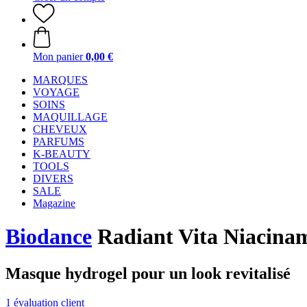
Mon panier
0,00 €
MARQUES
VOYAGE
SOINS
MAQUILLAGE
CHEVEUX
PARFUMS
K-BEAUTY
TOOLS
DIVERS
SALE
Magazine
Biodance
Radiant Vita Niacina
Masque hydrogel pour un look revitalisé
1 évaluation client