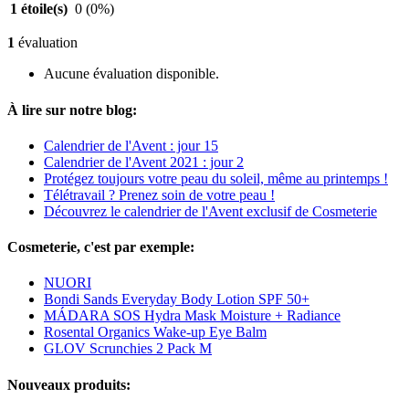
1 étoile(s)
0
(0%)
1
évaluation
Aucune évaluation disponible.
À lire sur notre blog:
Calendrier de l'Avent : jour 15
Calendrier de l'Avent 2021 : jour 2
Protégez toujours votre peau du soleil, même au printemps !
Télétravail ? Prenez soin de votre peau !
Découvrez le calendrier de l'Avent exclusif de Cosmeterie
Cosmeterie, c'est par exemple:
NUORI
Bondi Sands Everyday Body Lotion SPF 50+
MÁDARA SOS Hydra Mask Moisture + Radiance
Rosental Organics Wake-up Eye Balm
GLOV Scrunchies 2 Pack M
Nouveaux produits: