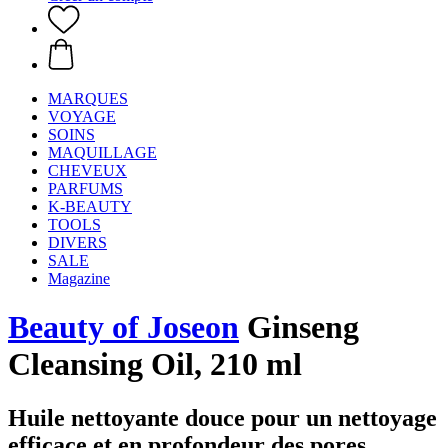
MARQUES
VOYAGE
SOINS
MAQUILLAGE
CHEVEUX
PARFUMS
K-BEAUTY
TOOLS
DIVERS
SALE
Magazine
Beauty of Joseon
Ginseng
Cleansing Oil, 210 ml
Huile nettoyante douce pour un nettoyage
efficace et en profondeur des pores