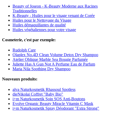
Beauty of Joseon - K-Beauty Moderne aux Racines
Traditionnelles
K-Beauty - Huiles pour le visage venant de Corée
Huiles pour le Nettoyage du Visage
Huiles démaquillantes de qualité
Huiles végétaliennes pour votre visage
Cosmeterie, c'est par exemple:
Rudolph Care
Olaplex No.4D Clean Volume Detox Dry Shampoo
Atelier Oblique Marble Sea Bougie Parfumée
Juliette Has A Gun Not A Perfume Eau de Parfum
Maria Nila Soothing Dry Shampoo
Nouveaux produits:
alva Naturkosmetik Rhassoul Spotless
dieNikolai Coffret "Baby Bio"
i+m Naturkosmetik Soin SOS Anti-Boutons
Evolve Organic Beauty Miracle Vitamin C Mask
i+m Naturkosmetik Spray Déodorant "Extra Strong"