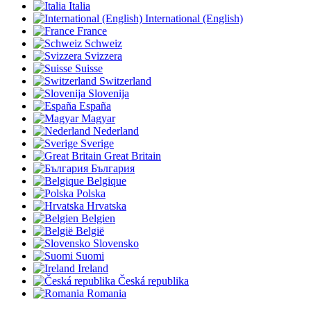
Italia
International (English)
France
Schweiz
Svizzera
Suisse
Switzerland
Slovenija
España
Magyar
Nederland
Sverige
Great Britain
България
Belgique
Polska
Hrvatska
Belgien
België
Slovensko
Suomi
Ireland
Česká republika
Romania