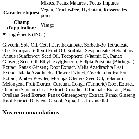
Mixtes, Peaux Matures , Peaux Impures
Vegan, Cruelty-free, Hydratant, Resserre les
Caractéristiques:
pores
Champ
Visage
d'application:
Ingrédients (INCI)
Glycerin Soja Oil, Cetyl Ethylhexanoate, Sorbeth-30 Tetraoleate,
Olea Europaea (Olive) Fruit Oil, Sorbitan Sesquioleate, Helianthus
Annus (Sunflower) Seed Oil, Tocopherol (Vitamin E), Panax
Ginseng Seed Oil, Ethylhexylglycerin, Eclipta Prostrata (Bhringraj)
Extract, Panax Ginseng Root Extract, Melia Azadirachta Leaf
Extract, Melia Azadirachta Flower Extract, Coccinia Indica Fruit
Extract, Amber Powder, Moringa Oleifera Seed Oil, Solanum
Melongena Fruit Extract, Curcuma Longa (Turmeric) Root Extract,
Ocimum Sanctum Leaf Extract, Corallina Officinalis Extract, Bixa
Orellana Seed Extract, Panax Ginsengberry Extract, Panax Ginseng
Root Extract, Butylene Glycol, Aqua, 1.2-Hexanediol
Nos recommandations