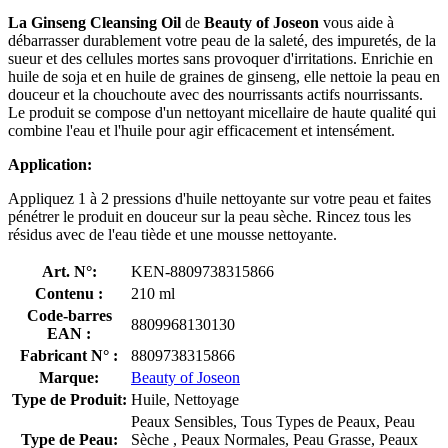
La
Ginseng Cleansing Oil
de
Beauty of Joseon
vous aide à
débarrasser durablement votre peau de la saleté, des impuretés, de la
sueur et des cellules mortes sans provoquer d'irritations. Enrichie en
huile de soja et en huile de graines de ginseng, elle nettoie la peau en
douceur et la chouchoute avec des nourrissants actifs nourrissants.
Le produit se compose d'un nettoyant micellaire de haute qualité qui
combine l'eau et l'huile pour agir efficacement et intensément.
Application:
Appliquez 1 à 2 pressions d'huile nettoyante sur votre peau et faites
pénétrer le produit en douceur sur la peau sèche. Rincez tous les
résidus avec de l'eau tiède et une mousse nettoyante.
Art. N°:
KEN-8809738315866
Contenu :
210 ml
Code-barres
8809968130130
EAN :
Fabricant N° :
8809738315866
Marque:
Beauty of Joseon
Type de Produit:
Huile, Nettoyage
Peaux Sensibles, Tous Types de Peaux, Peau
Type de Peau:
Sèche , Peaux Normales, Peau Grasse, Peaux