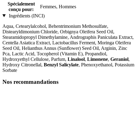
Spécialement
Femmes, Hommes
conçu pour:
Ingrédients (INCI)
Aqua, Cetearylalcohol, Behentrimonium Methosulfate,
Distearyldimonium Chloride, Orbignya Oleifera Seed Oil,
Stearamidopropyl Dimethylamine, Andrographis Paniculata Extract,
Centella Asiatica Extract, Lactobacillus Ferment, Moringa Oleifera
Seed Oil, Helianthus Annus (Sunflower) Seed Oil, Arginin, Zinc
Pca, Lactic Acid, Tocopherol (Vitamin E), Propandiol,
Hydroxyethyl Cellulose, Parfum,
Linalool
,
Limonene
,
Geraniol
,
Hydroxy Citronellal,
Benzyl Salicylate
, Phenoxyethanol, Potassium
Sorbate
Nos recommandations