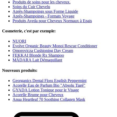
Produits de soins pour les cheveux.
Soins du Cuir Chevelu
Après-Shampoings sous Forme Liquide
Après-Shampoings - Formats Voyage
Produits Aveda pour Cheveux Normaux à Epais
Cosmeterie, c'est par exemple:
NUORI
Evolve Organic Beauty Monoi Rescue Conditioner
Omorovicza Cushioning Day Cream
FEKKAI Blonde Rx Shampoo
MÁDARA Lait Démaquillant
Nouveaux produits:
Georganics Dental Floss English Peppermint
Acorelle Eau de Parfum Bio "Absolu Tiaré"
GYADA Lotion Tonique pour le Visage
Acorelle Brume pour Cheveux
Anua Heartleaf 70 Soothing Collagen Mask