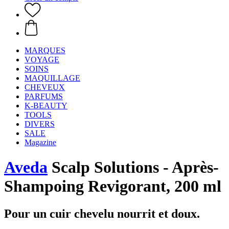
MARQUES
VOYAGE
SOINS
MAQUILLAGE
CHEVEUX
PARFUMS
K-BEAUTY
TOOLS
DIVERS
SALE
Magazine
Aveda
Scalp Solutions - Après-
Shampoing Revigorant, 200 ml
Pour un cuir chevelu nourrit et doux.