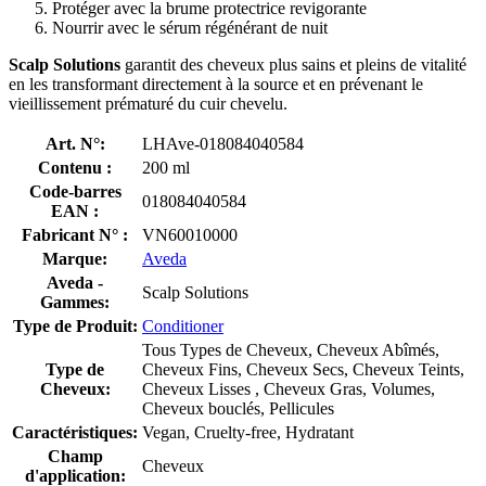
Protéger avec la brume protectrice revigorante
Nourrir avec le sérum régénérant de nuit
Scalp Solutions
garantit des cheveux plus sains et pleins de vitalité
en les transformant directement à la source et en prévenant le
vieillissement prématuré du cuir chevelu.
Art. N°:
LHAve-018084040584
Contenu :
200 ml
Code-barres
018084040584
EAN :
Fabricant N° :
VN60010000
Marque:
Aveda
Aveda -
Scalp Solutions
Gammes:
Type de Produit:
Conditioner
Tous Types de Cheveux, Cheveux Abîmés,
Type de
Cheveux Fins, Cheveux Secs, Cheveux Teints,
Cheveux:
Cheveux Lisses , Cheveux Gras, Volumes,
Cheveux bouclés, Pellicules
Caractéristiques:
Vegan, Cruelty-free, Hydratant
Champ
Cheveux
d'application: