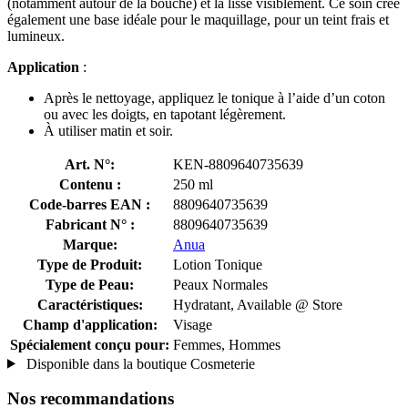
(notamment autour de la bouche) et la lisse visiblement. Ce soin crée
également une base idéale pour le maquillage, pour un teint frais et
lumineux.
Application
:
Après le nettoyage, appliquez le tonique à l’aide d’un coton
ou avec les doigts, en tapotant légèrement.
À utiliser matin et soir.
Art. N°:
KEN-8809640735639
Contenu :
250 ml
Code-barres EAN :
8809640735639
Fabricant N° :
8809640735639
Marque:
Anua
Type de Produit:
Lotion Tonique
Type de Peau:
Peaux Normales
Caractéristiques:
Hydratant, Available @ Store
Champ d'application:
Visage
Spécialement conçu pour:
Femmes, Hommes
Disponible dans la boutique Cosmeterie
Nos recommandations