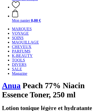
Mon panier
0,00 €
MARQUES
VOYAGE
SOINS
MAQUILLAGE
CHEVEUX
PARFUMS
K-BEAUTY
TOOLS
DIVERS
SALE
Magazine
Anua
Peach 77% Niacin
Essence Toner, 250 ml
Lotion tonique légère et hydratante