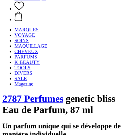
MARQUES
VOYAGE
SOINS
MAQUILLAGE
CHEVEUX
PARFUMS
K-BEAUTY
TOOLS
DIVERS
SALE
Magazine
2787 Perfumes
genetic bliss
Eau de Parfum, 87 ml
Un parfum unique qui se développe de
manière individuelle.